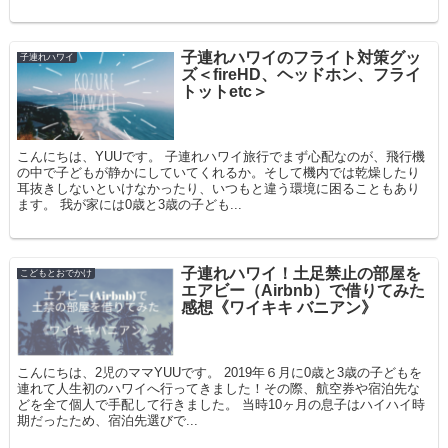
子連れハワイのフライト対策グッ
子連れハワイ
ズ＜fireHD、ヘッドホン、フライ
トットetc＞
こんにちは、YUUです。 子連れハワイ旅行でまず心配なのが、飛行機
の中で子どもが静かにしていてくれるか。そして機内では乾燥したり
耳抜きしないといけなかったり、いつもと違う環境に困ることもあり
ます。 我が家には0歳と3歳の子ども...
子連れハワイ！土足禁止の部屋を
こどもとおでかけ
エアビー（Airbnb）で借りてみた
感想《ワイキキ バニアン》
こんにちは、2児のママYUUです。 2019年６月に0歳と3歳の子どもを
連れて人生初のハワイへ行ってきました！その際、航空券や宿泊先な
どを全て個人で手配して行きました。 当時10ヶ月の息子はハイハイ時
期だったため、宿泊先選びで...