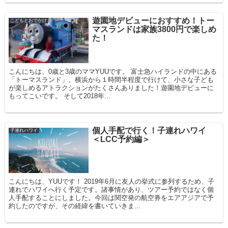
遊園地デビューにおすすめ！トー
こどもとおでかけ
マスランドは家族3800円で楽しめ
た！
こんにちは、0歳と3歳のママYUUです。 富士急ハイランドの中にある
「トーマスランド」。横浜から１時間半程度で行けて、小さな子ども
が楽しめるアトラクションがたくさんありました！遊園地デビューに
もってこいです。 そして2018年...
個人手配で行く！子連れハワイ
子連れハワイ
＜LCC予約編＞
こんにちは、YUUです！ 2019年6月に友人の挙式に参列するため、子
連れでハワイへ行く予定です。諸事情があり、ツアー予約ではなく個
人手配することにしました。今回は関空発の航空券をエアアジアで予
約したのですが、その経緯を書いていきま...