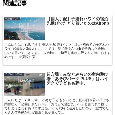
関連記事
【個人手配】子連れハワイの宿泊
子連れハワイ
先選びでたどり着いたのはAirbnb
こんにちは、YUUです！ 個人手配で行くことにした初めての子連れハ
ワイ（0歳児と3歳児）。ここでは、宿泊先をAirbnbで予約した経緯に
ついて書いていきます。このAirbnb、幼児を連れて行く方に特におすす
めです！ ※実際に宿...
超穴場！みなとみらいの室内遊び
こどもとおでかけ
場「あそびパーク PLUS」はハイ
テクで子どもも夢中。
こんにちは、YUUです。 小さな子どもがいると、雨の日や暑い日でも
関係なく「公園行きたい〜」「おそとで遊びたい〜」と言われて困っ
てしまうこともありますよね。 そんな時に活用したいのが、室内でた
くさん体を動かせる施設！私が住んで...