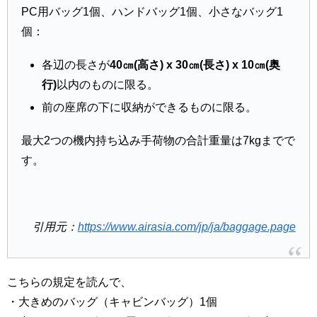
PC用バッグ1個、ハンドバッグ1個、小さなバッグ1
個：
各辺の長さが
40㎝(高さ) x 30㎝(長さ) x 10㎝(奥
行)
以内のものに限る。
前の座席の下に収納ができるものに限る。
最大2つの機内持ち込み手荷物の合計重量は7kgまでで
す。
引用元：
https://www.airasia.com/jp/ja/baggage.page
こちらの規定を読んで、
・大きめのバッグ（キャビンバッグ）1個