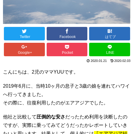
Twitter
Facebook
はてブ
Google+
Pocket
LINE
2020.01.21
2020.02.03
こんにちは、2児のママYUUです。
2019年6月に、当時10ヶ月の息子と3歳の娘を連れてハワイ
へ行ってきました。
その際に、往復利用したのがエアアジアでした。
他社と比較して
圧倒的な安さ
だったため利用を決断したの
ですが、実際に乗ってみてどうだったかレポートしていき
たいと思います。結果として、個人的には
『エアアジア結