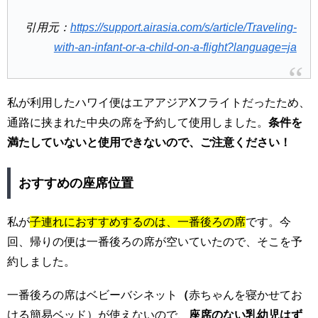
引用元：
https://support.airasia.com/s/article/Traveling-
with-an-infant-or-a-child-on-a-flight?language=ja
私が利用したハワイ便はエアアジアXフライトだったため、
通路に挟まれた中央の席を予約して使用しました。
条件を
満たしていないと使用できないので、ご注意ください！
おすすめの座席位置
私が
子連れにおすすめするのは、一番後ろの席
です。今
回、帰りの便は一番後ろの席が空いていたので、そこを予
約しました。
一番後ろの席はベビーバシネット
（
赤ちゃんを寝かせてお
ける簡易ベッド）が使えないので、
座席のない乳幼児はず