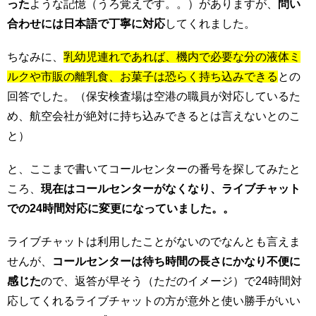
った
ような記憶（うろ覚えです。。）がありますが、
問い
合わせには日本語で丁寧に対応
してくれました。
ちなみに、
乳幼児連れであれば、機内で必要な分の液体ミ
ルクや市販の離乳食、お菓子は恐らく持ち込みできる
との
回答でした。（保安検査場は空港の職員が対応しているた
め、航空会社が絶対に持ち込みできるとは言えないとのこ
と）
と、ここまで書いてコールセンターの番号を探してみたと
ころ、
現在はコールセンターがなくなり、ライブチャット
での24時間対応に変更になっていました。。
ライブチャットは利用したことがないのでなんとも言えま
せんが、
コールセンターは待ち時間の長さにかなり不便に
感じた
ので、返答が早そう（ただのイメージ）で24時間対
応してくれるライブチャットの方が意外と使い勝手がいい